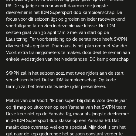
R6. De 15-jarige coureur wordt daarmee de jongste
deelnemer in het IDM Supersport 600 kampioenschap. De
focus voor dit seizoen ligt op groeien en ieder raceweekend
voortuitgang laten zien in deze nieuwe klasse. Het IDM
seizoen gaat van 30 april t/m 2 mei van start op de
Lausitzring. Ter voorbereiding op de eerste race heeft SWPN
diverse tests gepland. Daarnaast is het plan om met Van der
Voort extra trainingsmeters te maken, door deel te nemen aan
enkele wedstrijden van het Nederlandse IDC kampioenschap.
SWPN zal in het seizoen 2021 met twee rijders aan de start
verschijnen in het Duitse IDM kampioenschap. Op korte
termijn zal het team de tweede rijder presenteren.
Melvin van der Voort: “Ik ben super blij dat ik voor derde jaar
op rij mag op uitkomen op een Yamaha van het SWPN team.
Deze keer niet op de Yamaha R3, maar als jongste deelnemer
in de IDM Supersport 600 klasse op een Yamaha R6. Dat
maakt deze overstap wel extra speciaal. Mijn doel is om het
gat naar de kop gedurende het seizoen constant verder te