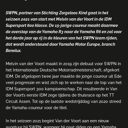
SWPN, partner van Stichting Zorgeloos Kind gaat in het
seizoen 2021 van start met Melvin van der Voort in de IDM
Supersport 600 klasse. De 15-jarige coureur maakt daarmee
de overstap van de Yamaha R3 naar de Yamaha R6 en zal voor
het derde jaar op rij in de kleuren van het SWPN team rijden,
dat wordt ondersteund door Yamaha Motor Europe, branch
Benelux.
Melvin van der Voort maakt in 2019 zijn debuut voor SWPN in
het Internationale Deutsche Motorradmeisterschaft, afgekort
IDM. De afgelopen twee jaar maakte de jonge coureur uit Ede
veel progressie en wist zich op te werken naar de top van het
IDM Supersport 300 kampioenschap. Dit resulteerde in Van
der Voort’s eerste IDM zege tijdens de thuisrace op het TT
Circuit Assen. Tot op de laatste wedstrijddag van 2020 streed
de Yamaha-coureur voor de titel.
In het seizoen 2021 begint Van der Voort aan een nieuw
avontuur bij SWPN, wanneer hij gaat rijden op een Yamaha