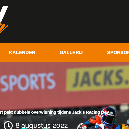
KALENDER
GALLERIJ
SPONSO
rt pakt dubbele overwinning tijdens Jack’s Racing Day
8 augustus 2022