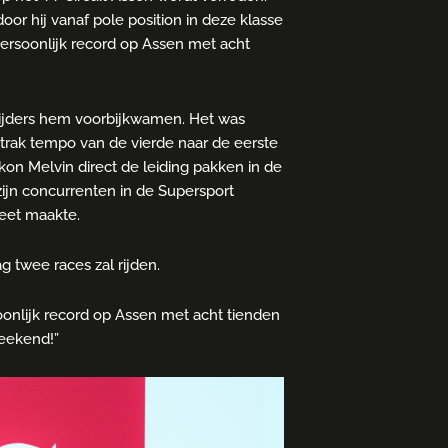
oor hij vanaf pole position in deze klasse
persoonlijk record op Assen met acht
 rijders hem voorbijkwamen. Het was
trak tempo van de vierde naar de eerste
kon Melvin direct de leiding pakken in de
zijn concurrenten in de Supersport
leet maakte.
 twee races zal rijden.
oonlijk record op Assen met acht tienden
weekend!”