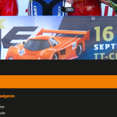
avigeren
me
vin