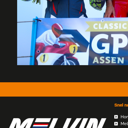
Snel n
Ho
Mel