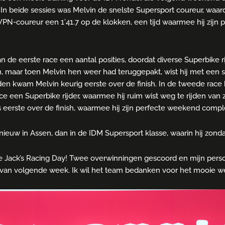
. In beide sessies was Melvin de snelste Supersport coureur, waard
PN-coureur een 1’41.7 op de klokken, een tijd waarmee hij zijn 
n de eerste race een aantal posities, doordat diverse Superbike
, maar toen Melvin hen weer had teruggepakt, wist hij met een s
nden kwam Melvin keurig eerste over de finish. In de tweede race 
 een Superbike rijder, waarmee hij ruim wist weg te rijden van 
 eerste over de finish, waarmee hij zijn perfecte weekend comp
uw in Assen, dan in de IDM Supersport klasse, waarin hij zondag
 de Jack’s Racing Day! Twee overwinningen gescoord en mijn pers
de van volgende week. Ik wil het team bedanken voor het mooie 